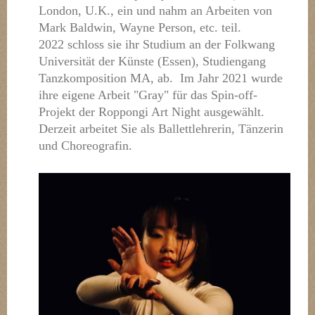
London, U.K., ein und nahm an Arbeiten von
Mark Baldwin, Wayne Person, etc. teil.
2022 schloss sie ihr Studium an der Folkwang
Universität der Künste (Essen), Studiengang
Tanzkomposition MA, ab.
Im Jahr 2021 wurde
ihre eigene Arbeit "Gray" für das Spin-off-
Projekt der Roppongi Art Night ausgewählt.
Derzeit arbeitet Sie als Ballettlehrerin, Tänzerin
und Choreografin.